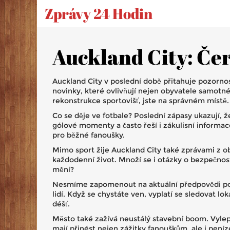
Zprávy 24 Hodin
Auckland City: Čer
Auckland City v poslední době přitahuje pozornos
novinky, které ovlivňují nejen obyvatele samotné
rekonstrukce sportovišť, jste na správném místě.
Co se děje ve fotbale? Poslední zápasy ukazují, že 
gólové momenty a často řeší i zákulisní informa
pro běžné fanoušky.
Mimo sport žije Auckland City také zprávami z ob
každodenní život. Množí se i otázky o bezpečnost
mění?
Nesmíme zapomenout na aktuální předpovědi počas
lidí. Když se chystáte ven, vyplatí se sledovat lo
déšť.
Město také zažívá neustálý stavební boom. Vylepš
mají přinést nejen zážitky fanouškům, ale i pení