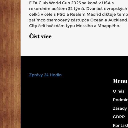
FIFA Club World Cup 2025 se koná v USA s
rekordním počtem 32 týmů. Dvanáct evropských
celků v čele s PSG a Realem Madrid diktuje temp
zatímco osamocený zástupce Oceánie Auckland
City čelí hvězdám typu Messiho a Mbappého.
Turnaj startuje 18. června s řadou ostře
Číst více
sledovaných duelů.
Zprávy 24 Hodin
Menu
O nás
Podmín
Zásady
GDPR
Kontak