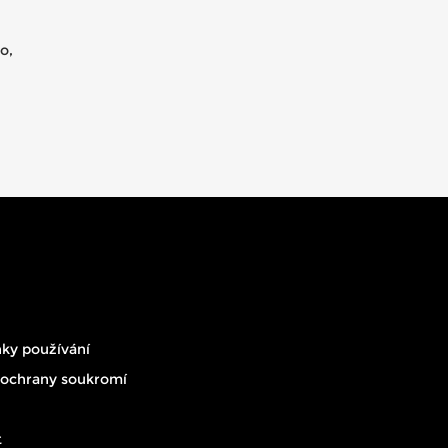
o,
ky používání
 ochrany soukromí
t