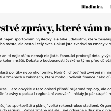
Bludimíra
stvé zprávy, které vám 
t nejen sportovními výsledky, ale také událostmi, které zasahují
ho města, ale často i celý svět. Pokud jste zvědaví na změny v 
ani ti nejlepší tu nemají nic jisté. Fanoušci probírají detaily vý
ce kolem hráčů. Debata o budoucnosti českého týmu před důležit
lasti politiky nebo ekonomiky. Hodně lidí teď řeší zvýšení mini
i a změnách v zákonech, které mohou ovlivnit finance nebo důcho
í. Léto obvykle v této oblasti přináší příjemné teploty, ale o
kální zprávy o počasí i regionální varování – někdy je pár stupňů 
ují se sportoviště a plánují velké rekonstrukce stadionů. Organi
ze do regionu. Každá změna má ale i své odpůrce a diskuze o prio