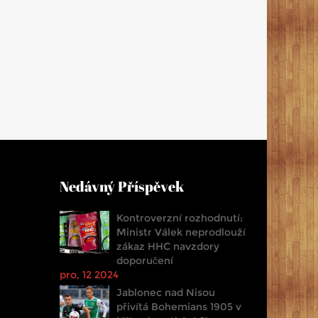
Nedávný Příspěvek
Kontroverzní rozhodnutí:
Ministr Válek neprodlouží
zákaz HHC navzdory
doporučení
pro, 12 2024
Jablonec nad Nisou
přivítá Bohemians 1905 v