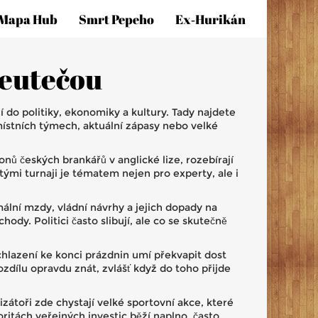
Mapa Hub
Smrt Pepeho
Ex‑hurikán
neutečou
 do politiky, ekonomiky a kultury. Tady najdete
místních týmech, aktuální zápasy nebo velké
konů českých brankářů v anglické lize, rozebírají
ými turnaji je tématem nejen pro experty, ale i
mální mzdy, vládní návrhy a jejich dopady na
dy. Politici často slibují, ale co se skutečně
chlazení ke konci prázdnin umí překvapit dost
rozdílu opravdu znát, zvlášť když do toho přijde
zátoři zde chystají velké sportovní akce, které
ritách veřejných investic běží naplno, často