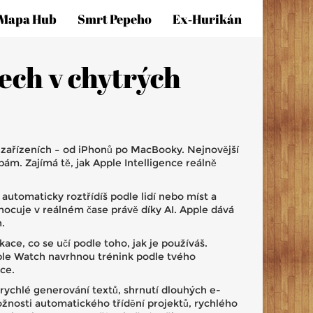
Mapa Hub
Smrt Pepeho
Ex‑hurikán
dech v chytrých
v zařízeních – od iPhonů po MacBooky. Nejnovější
bám. Zajímá tě, jak Apple Intelligence reálně
automaticky roztřídíš podle lidí nebo míst a
dnocuje v reálném čase právě díky AI. Apple dává
.
ce, co se učí podle toho, jak je používáš.
Apple Watch navrhnou trénink podle tvého
ce.
ychlé generování textů, shrnutí dlouhých e-
žnosti automatického třídění projektů, rychlého