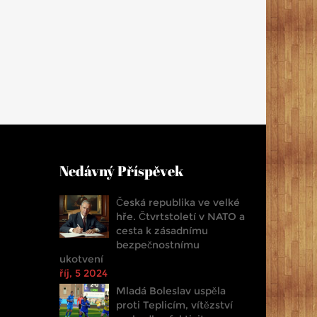
Nedávný Příspěvek
Česká republika ve velké
hře. Čtvrtstoletí v NATO a
cesta k zásadnímu
bezpečnostnímu
ukotvení
říj, 5 2024
Mladá Boleslav uspěla
proti Teplicím, vítězství