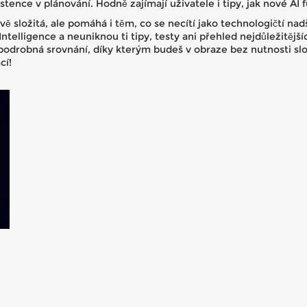
stence v plánování. Hodně zajímají uživatele i tipy, jak nové A
vě složitá, ale pomáhá i těm, co se necítí jako technologičtí na
Intelligence a neuniknou ti tipy, testy ani přehled nejdůležitějš
odrobná srovnání, díky kterým budeš v obraze bez nutnosti slož
cí!