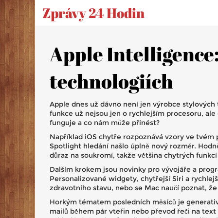
Zprávy 24 Hodin
Apple Intelligence
technologiích
Apple dnes už dávno není jen výrobce stylových t
funkce už nejsou jen o rychlejším procesoru, ale 
funguje a co nám může přinést?
Například iOS chytře rozpoznává vzory ve tvém po
Spotlight hledání našlo úplně nový rozměr. Hodně 
důraz na soukromí, takže většina chytrých funkcí 
Dalším krokem jsou novinky pro vývojáře a progra
Personalizované widgety, chytřejší Siri a rychle
zdravotního stavu, nebo se Mac naučí poznat, že 
Horkým tématem posledních měsíců je generativn
mailů během pár vteřin nebo převod řeči na text