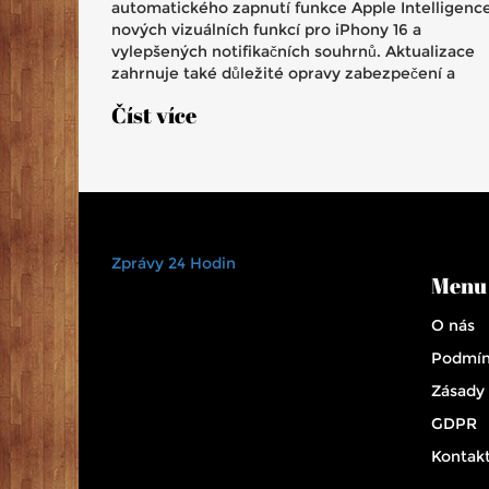
automatického zapnutí funkce Apple Intelligence
nových vizuálních funkcí pro iPhony 16 a
vylepšených notifikačních souhrnů. Aktualizace
zahrnuje také důležité opravy zabezpečení a
drobné úpravy aplikací, jako je Kalkulačka.
Číst více
Doporučuje se rychlá instalace kvůli opravě 25
bezpečnostních zranitelností.
Zprávy 24 Hodin
Menu
O nás
Podmín
Zásady
GDPR
Kontak