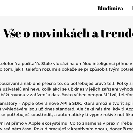
Bludimíra
: Vše o novinkách a tren
elefonů a počítačů. Stále víc sází na umělou inteligenci přímo 
o tom, jak ti telefon rozumí a dokáže se přizpůsobit tvým potře
užívání a nabídne přesně to, co potřebuješ právě teď. Fotky si 
uživatelů ani neví, kolik akcí se už dnes v jejich zařízení vyho
běží rovnou v zařízení a data často vůbec neopouští tvůj telefon
mátory – Apple otvírá nové API a SDK, která umožní tvořit aplika
jší vyhledávání jsou už dnes standard. Ale čeká nás éra, kdy ti 
se potřebuješ soustředit, a automaticky ti vypne rušivé notifika
í AI přímo v Apple ekosystému. Co to znamená v praxi? Třeba r
 v reálném čase. Pokud pracuješ v kreativním oboru, doceníš mo