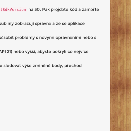
na 30. Pak projděte kód a zaměřte
etSdkVersion
bubliny zobrazují správně a že se aplikace
 způsobit problémy s novými oprávněními nebo s
I 21) nebo vyšší, abyste pokryli co nejvíce
dete sledovat výše zmíněné body, přechod