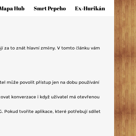
Mapa Hub
Smrt Pepeho
Ex‑hurikán
tojí za to znát hlavní změny. V tomto článku vám
atel může povolit přístup jen na dobu používání
zovat konverzace i když uživatel má otevřenou
. Pokud tvoříte aplikace, které potřebují sdílet