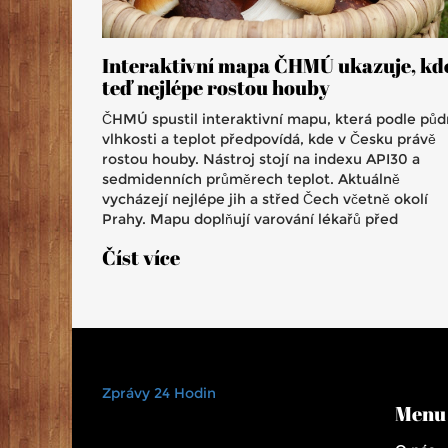
Interaktivní mapa ČHMÚ ukazuje, kd
teď nejlépe rostou houby
ČHMÚ spustil interaktivní mapu, která podle půd
vlhkosti a teplot předpovídá, kde v Česku právě
rostou houby. Nástroj stojí na indexu API30 a
sedmidenních průměrech teplot. Aktuálně
vycházejí nejlépe jih a střed Čech včetně okolí
Prahy. Mapu doplňují varování lékařů před
otravami a doporučení policie kvůli ztraceným
Číst více
houbařům.
Zprávy 24 Hodin
Menu