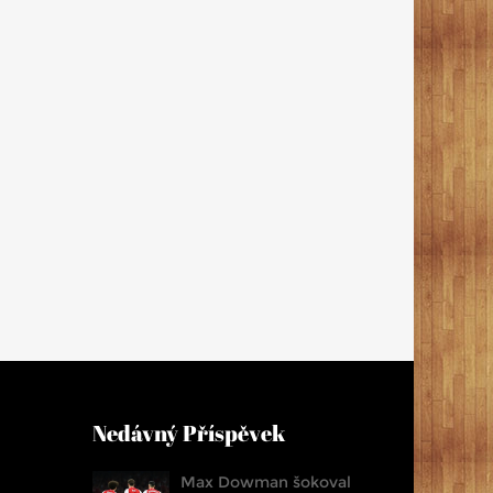
Nedávný Příspěvek
Max Dowman šokoval