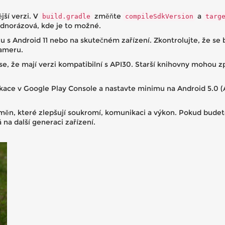
jší verzi. V
změňte
a
build.gradle
compileSdkVersion
targ
ednorázová, kde je to možné.
ru s Android 11 nebo na skutečném zařízení. Zkontrolujte, že se 
kameru.
 se, že mají verzi kompatibilní s API30. Starší knihovny mohou
ikace v Google Play Console a nastavte minimu na Android 5.0 (AP
du změn, které zlepšují soukromí, komunikaci a výkon. Pokud bu
na další generaci zařízení.