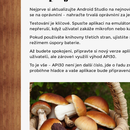
Nejprve si aktualizujte Android Studio na nejnově
se na oprávnění – nahraďte trvalá oprávnění za j
Testování je klíčové. Spusťte aplikaci na emuláto
nepřeruší, když uživatel zakáže mikrofon nebo 
Pokud používáte knihovny třetích stran, ujistěte
režimem úspory baterie.
Až budete spokojeni, připravte si nový verze apl
uživatelů, ale zároveň využili výhod API30.
To je vše – API30 není jen další číslo, jde o řa
proběhne hladce a vaše aplikace bude připravená 