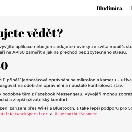
Bludimíra
ujete vědět?
 vyvíjíte aplikace nebo jen sledujete novinky ze světa mobilů, s
ojáři na API30 zaměřit a jak na přechod bez zbytečného stresu.
30
id 11 přináší jednorázová oprávnění na mikrofon a kameru – uživ
eagovat na odebrání oprávnění a neustále kontrolovat stav.
liny podobné těm z Facebook Messengeru. Vývojáři mohou zobra
chá a zlepší uživatelský komfort.
zení zařízení přes Wi‑Fi a Bluetooth, a také lepší podporu pro 5G
a
.
WifiNetworkSpecifier
BluetoothLeScanner