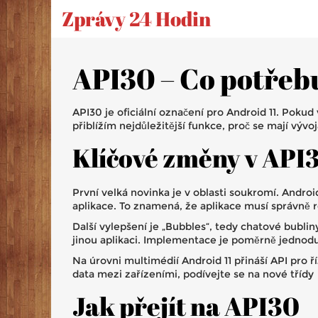
Zprávy 24 Hodin
API30 – Co potřeb
API30 je oficiální označení pro Android 11. Pokud
přiblížím nejdůležitější funkce, proč se mají výv
Klíčové změny v API
První velká novinka je v oblasti soukromí. Andro
aplikace. To znamená, že aplikace musí správně r
Další vylepšení je „Bubbles“, tedy chatové bub
jinou aplikaci. Implementace je poměrně jednodu
Na úrovni multimédií Android 11 přináší API pro ří
data mezi zařízeními, podívejte se na nové třídy
Jak přejít na API30