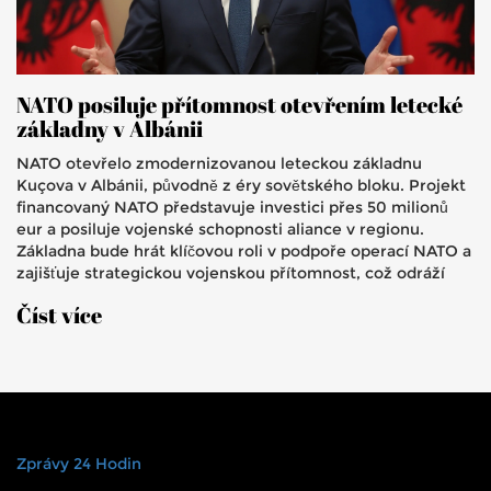
NATO posiluje přítomnost otevřením letecké
základny v Albánii
NATO otevřelo zmodernizovanou leteckou základnu
Kuçova v Albánii, původně z éry sovětského bloku. Projekt
financovaný NATO představuje investici přes 50 milionů
eur a posiluje vojenské schopnosti aliance v regionu.
Základna bude hrát klíčovou roli v podpoře operací NATO a
zajišťuje strategickou vojenskou přítomnost, což odráží
závazek Albánie k její roli v regionální bezpečnosti.
Číst více
Zprávy 24 Hodin