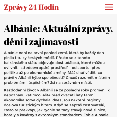
Zprávy 24 Hodin
Albánie: Aktuální zprávy,
dění i zajímavosti
Albánie není na první pohled zemí, která by každý den
plnila titulky českých médií. Přesto se z tohoto
balkánského státu objevuje dost událostí, které můžou
ovlivnit i středoevropské prostředí – od sportu, přes
politiku až po ekonomické změny. Máš chuť vědět, co
právě v Albánii hýbe společností? Chceš rozumět místním
problémům i úspěchům? Jsi na správném místě.
Každodenní život v Albánii se za poslední roky proměnil k
nepoznání. Zatímco ještě před dvaceti lety tamní
ekonomika sotva dýchala, dnes jsou některé regiony
doslova turistickým hitem. Když se zeptáš cestovatelů,
často tě překvapí, jak rychle se tady stavějí nové silnice,
hotely a kavárny s evropským standardem. Tohle Albánie