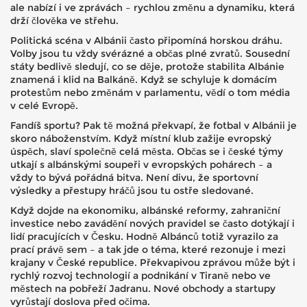
ale nabízí i ve zprávách – rychlou změnu a dynamiku, která
drží člověka ve střehu.
Politická scéna v Albánii často připomíná horskou dráhu.
Volby jsou tu vždy svérázné a občas plné zvratů. Sousední
státy bedlivě sledují, co se děje, protože stabilita Albánie
znamená i klid na Balkáně. Když se schyluje k domácím
protestům nebo změnám v parlamentu, vědí o tom média
v celé Evropě.
Fandíš sportu? Pak tě možná překvapí, že fotbal v Albánii je
skoro náboženstvím. Když místní klub zažije evropský
úspěch, slaví společně celá města. Občas se i české týmy
utkají s albánskými soupeři v evropských pohárech – a
vždy to bývá pořádná bitva. Není divu, že sportovní
výsledky a přestupy hráčů jsou tu ostře sledované.
Když dojde na ekonomiku, albánské reformy, zahraniční
investice nebo zavádění nových pravidel se často dotýkají i
lidí pracujících v Česku. Hodně Albánců totiž vyrazilo za
prací právě sem – a tak jde o téma, které rezonuje i mezi
krajany v České republice. Překvapivou zprávou může být i
rychlý rozvoj technologií a podnikání v Tiraně nebo ve
městech na pobřeží Jadranu. Nové obchody a startupy
vyrůstají doslova před očima.