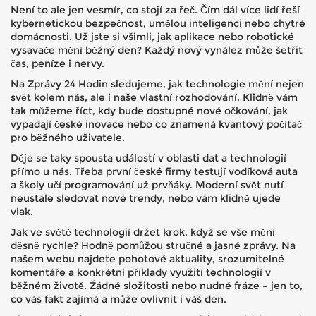
Není to ale jen vesmír, co stojí za řeč. Čím dál více lidí řeší
kybernetickou bezpečnost, umělou inteligenci nebo chytré
domácnosti. Už jste si všimli, jak aplikace nebo robotické
vysavače mění běžný den? Každý nový vynález může šetřit
čas, peníze i nervy.
Na Zprávy 24 Hodin sledujeme, jak technologie mění nejen
svět kolem nás, ale i naše vlastní rozhodování. Klidně vám
tak můžeme říct, kdy bude dostupné nové očkování, jak
vypadají české inovace nebo co znamená kvantový počítač
pro běžného uživatele.
Děje se taky spousta událostí v oblasti dat a technologií
přímo u nás. Třeba první české firmy testují vodíková auta
a školy učí programování už prvňáky. Moderní svět nutí
neustále sledovat nové trendy, nebo vám klidně ujede
vlak.
Jak ve světě technologií držet krok, když se vše mění
děsně rychle? Hodně pomůžou stručné a jasné zprávy. Na
našem webu najdete pohotové aktuality, srozumitelné
komentáře a konkrétní příklady využití technologií v
běžném životě. Žádné složitosti nebo nudné fráze – jen to,
co vás fakt zajímá a může ovlivnit i váš den.