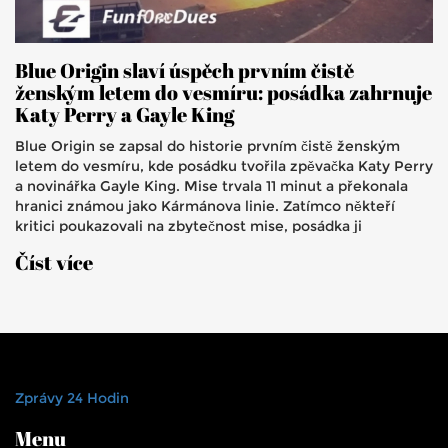
Blue Origin slaví úspěch prvním čistě
ženským letem do vesmíru: posádka zahrnuje
Katy Perry a Gayle King
Blue Origin se zapsal do historie prvním čistě ženským
letem do vesmíru, kde posádku tvořila zpěvačka Katy Perry
a novinářka Gayle King. Mise trvala 11 minut a překonala
hranici známou jako Kármánova linie. Zatímco někteří
kritici poukazovali na zbytečnost mise, posádka ji
obhajovala jako inspiraci pro budoucí generace žen v
Číst více
astronautice.
Zprávy 24 Hodin
Menu