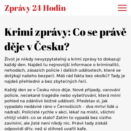
Zprávy 24 Hodin
Krimi zprávy: Co se právě
děje v Česku?
Život je někdy nevyzpytatelný a krimi zprávy to dokazují
každý den. Najdeš tu nejnovější informace o kriminalitě,
nehodách, zásazích policie i dalších událostech, které se
dotýkají našeho bezpečí. Máš rád fakta bez okolků? Tady je
najdeš přehledně a bez zbytečných řečí.
Každý den se v Česku něco děje. Nové případy, varování
policie, nečekané tragédie nebo vyšetřování, která mění
pohled na zdánlivě běžné události. Představ si, jak
vypadalo nedávné ráno v Černošicích – dva mrtví lidé u
nádraží. Policisté rychle v akci, lékař na místě, všichni
chtějí vědět: co se stalo? Zatím to vypadá bez cizího
zavinění, ale jisté není nikdy nic. Právě tady získáš
odpovědi dřív, než si stihneš uvařit kafe.