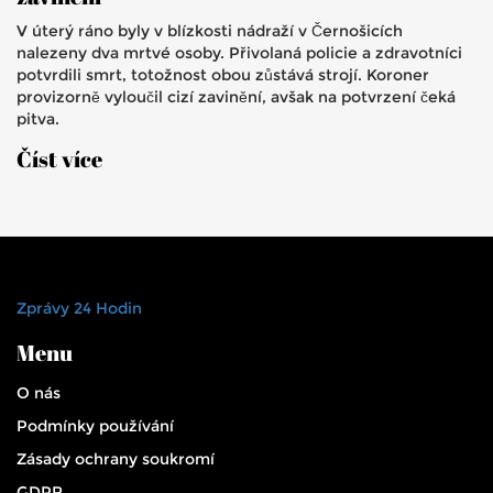
V úterý ráno byly v blízkosti nádraží v Černošicích
nalezeny dva mrtvé osoby. Přivolaná policie a zdravotníci
potvrdili smrt, totožnost obou zůstává strojí. Koroner
provizorně vyloučil cizí zavinění, avšak na potvrzení čeká
pitva.
Číst více
Zprávy 24 Hodin
Menu
O nás
Podmínky používání
Zásady ochrany soukromí
GDPR