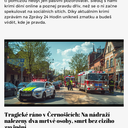
ti pomůžou nebýt jen pasivní pozorovatel. Sleduj s námi
krimi dění online a poznej pravdu dřív, než se o ni začne
spekulovat na sociálních sítích. Díky aktuálním krimi
zprávám na Zprávy 24 Hodin unikneš zmatku a budeš
vědět, kde je pravda.
Tragické ráno v Černošicích: Na nádraží
nalezeny dva mrtvé osoby, smrt bez cizího
zavinění