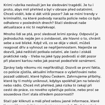
Krimi rubrika neslouží jen ke sledování tragédií. Je tu i
proto, abys měl přehled a byl v obraze před ostatními.
Chceš vědět, kde si dát větší pozor? Jak se mění trendy v
kriminalitě, na které podvody narazila policie nebo co bylo
odhaleno v posledních dnech? Stačí sledovat naše
aktualizace a nic tě nepřekvapí.
Mnoho lidí se ptá, proč sledovat krimi zprávy. Odpověď je
jednoduchá: nejde jen o zvědavost, ale hlavně o to, chránit
sebe a své blízké. Když víš, co se děje v okolí, můžeš
reagovat dřív a vyhnout se nepříjemnostem. Nejenže se
dozvíš, jaká neštěstí potkala ostatní, ale často i získáš
praktické rady – třeba na jaké typy podvodů si dát pozor
při placení kartou nebo jak poznat podezřelé oznámení.
Zprávy tady nikomu nic nepřikrášlují. Dozvíš se první fakta,
co policie zjistila, aktuální informace o vyšetřování nebo
pozadí událostí, které hýbou Českem. Zahrnujeme příběhy,
které by ti mohly uniknout, kdybys spoléhál jen na televizi
nebo rádio. Chceš mít přehled, jaká rizika tě čekají při
cestě do práce, co nového vyšetřuje policie, nebo proč se
sousedova čtvrť stala středem pozornosti?
Stačí pár kliknutí a máš před sebou jasné informace, které